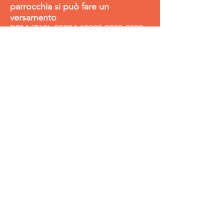
parrocchia si può fare un
versamento
BPM IT10L
05034 12900 0000
0000
6222
BPER IT63D
05387 12906 0000
0187
5300
(Caritas)