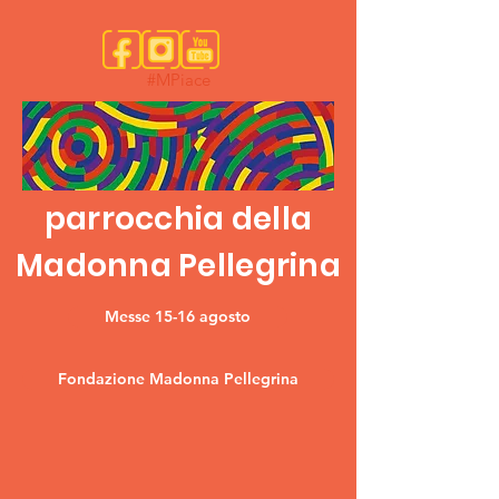
#MPiace
parrocchia della
Madonna Pellegrina
Messe 15-16 agosto
Fondazione Madonna Pellegrina