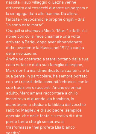
nascita, il suo villaggio di Lëzna venne
attaccato dai cosacchi durante un pogrom e
la sinagoga data alle fiamme. Da allora,
l'artista - rievocando le proprie origini - dirà:
"lo sono nato morto".
Chagall si chiamava Mosè. "Marc", infatti, è il
nome con cui si fece chiamare una volta
arrivato a Parigi, dopo aver abbandonato
definitivamente la Russia nel 1922 a causa
della rivoluzione.
Anche se costretto a stare lontano dalla sua
casa natale e dalla sua famiglia di origine,
Marc non ha mai dimenticato la sua terra e la
sua gente. In particolare, ha sempre portato
con sé i ricordi della comunità ebraica, con le
sue tradizioni e racconti. Anche se ormai
adulto, Marc amava raccontare a chi lo
incontrava di quando, da bambino, lo
mandarono a studiare la Bibbia dal vecchio
rabbino Magilev, e di suo padre, semplice
operaio, che nelle feste si vestiva di tutto
punto tanto che gli sembrava si
trasformasse "nel profeta Elia bianco
vestito".