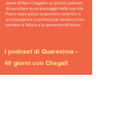
opere di Marc Chagall e un piccolo podcast
da ascoltare su un passaggio della sua vita.
Passo dopo passo scopriremo come Dio ci
accompagna e ci sostiene per aiutarci a non
perdere la fiducia e la speranza nel futuro.
I podcast di Quaresima -
40 giorni con Chagall
- Mercoledì delle ceneri
"Io sono nato morto"
- Prima domenica di Quaresima
Il cammino della vocazione