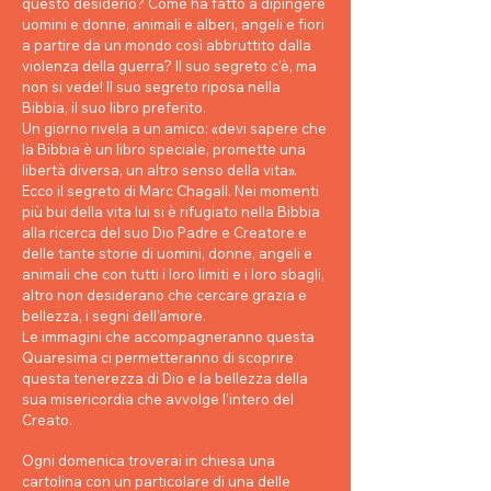
questo desiderio? Come ha fatto a dipingere
uomini e donne, animali e alberi, angeli e fiori
a partire da un mondo così abbruttito dalla
violenza della guerra? II suo segreto c'è, ma
non si vede! II suo segreto riposa nella
Bibbia, il suo libro preferito.
Un giorno rivela a un amico: «devi sapere che
la Bibbia è un libro speciale, promette una
libertà diversa, un altro senso della vita».
Ecco il segreto di Marc Chagall. Nei momenti
più bui della vita lui si è rifugiato nella Bibbia
alla ricerca del suo Dio Padre e Creatore e
delle tante storie di uomini, donne, angeli e
animali che con tutti i loro limiti e i loro sbagli,
altro non desiderano che cercare grazia e
bellezza, i segni dell'amore.
Le immagini che accompagneranno questa
Quaresima ci permetteranno di scoprire
questa tenerezza di Dio e la bellezza della
sua misericordia che avvolge l'intero del
Creato.
Ogni domenica troverai in chiesa una
cartolina con un particolare di una delle