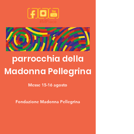
#MPiace
parrocchia della
Madonna Pellegrina
Messe 15-16 agosto
Fondazione Madonna Pellegrina